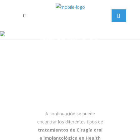
CIRUGÍA ORAL E
IMPLANTOLÓGICA
HEALTH & SMILE
>
CIRUGÍA ORAL E IMPLANTOLÓGICA
A continuación se puede
encontrar los diferentes tipos de
tratamientos de Cirugía oral
e implantológica en Health