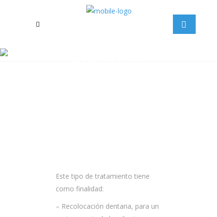
ORTODONCIA Y ORTOPEDIA
MÁXILOFACIAL
HEALTH & SMILE
>
ORTODONCIA Y ORTOPEDIA MÁXILOFACIAL
Este tipo de tratamiento tiene
como finalidad:
– Recolocación dentaria, para un