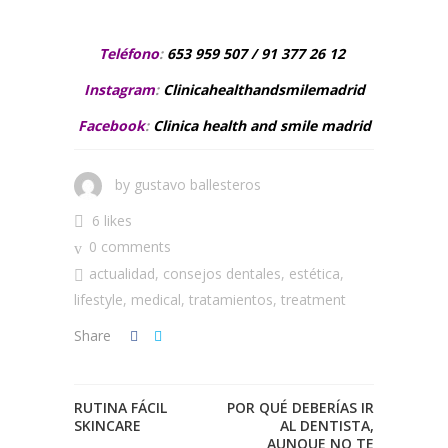
Teléfono
:
653 959 507 / 91 377 26 12
Instagram
:
Clinicahealthandsmilemadrid
Facebook
:
C
linica health and smile madrid
by
gustavo ballesteros
6 likes
0 comments
actualidad
,
consejos dentales
,
estética
,
lifestyle
,
medical
,
tratamientos
,
treatment
Share
RUTINA FÁCIL
POR QUÉ DEBERÍAS IR
SKINCARE
AL DENTISTA,
AUNQUE NO TE