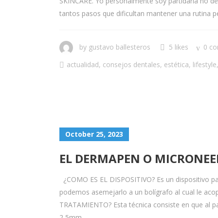
SKINCARE. Yo personalmente soy partidaria no del 
tantos pasos que dificultan mantener una rutina pe
by
gustavo ballesteros
5 likes
0 c
actualidad
,
consejos dentales
,
estética
,
lifestyle
October 25, 2023
EL DERMAPEN O MICRONEE
¿COMO ES EL DISPOSITIVO? Es un dispositivo para 
podemos asemejarlo a un bolígrafo al cual le ac
TRATAMIENTO? Esta técnica consiste en que al pa
2,5mm...