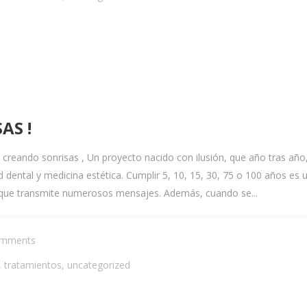
AS !
eando sonrisas , Un proyecto nacido con ilusión, que año tras año,
ud dental y medicina estética. Cumplir 5, 10, 15, 30, 75 o 100 años 
, que transmite numerosos mensajes. Además, cuando se...
omments
,
tratamientos
,
uncategorized