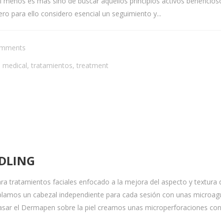
menos es más sino de buscar aquellos principios activos beneficiosos 
ro para ello considero esencial un seguimiento y...
omments
,
medical
,
tratamientos
,
treatment
DLING
tratamientos faciales enfocado a la mejora del aspecto y textura de 
oplamos un cabezal independiente para cada sesión con unas microa
sar el Dermapen sobre la piel creamos unas microperforaciones con