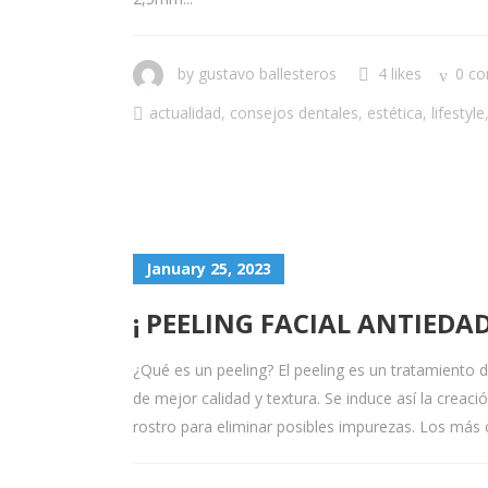
by
gustavo ballesteros
4 likes
0 c
actualidad
,
consejos dentales
,
estética
,
lifestyle
January 25, 2023
¡ PEELING FACIAL ANTIEDA
¿Qué es un peeling? El peeling es un tratamiento d
de mejor calidad y textura. Se induce así la creació
rostro para eliminar posibles impurezas. Los más c