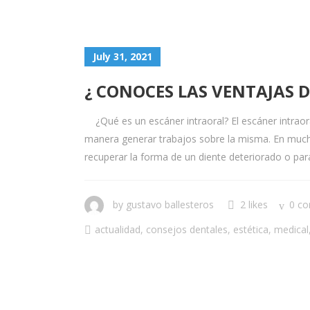
July 31, 2021
¿ CONOCES LAS VENTAJAS 
¿Qué es un escáner intraoral? El escáner intraora
manera generar trabajos sobre la misma. En muchas
recuperar la forma de un diente deteriorado o para
by
gustavo ballesteros
2 likes
0 c
actualidad
,
consejos dentales
,
estética
,
medical