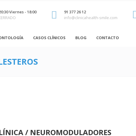
20:30 Viernes - 18:00
91 377 26 12
 CERRADO
info@clinicahealth-smile.com
ONTOLOGÍA
CASOS CLÍNICOS
BLOG
CONTACTO
LESTEROS
LÍNICA / NEUROMODULADORES