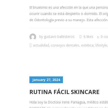
El bruxismo es una afección en la que una persona
ocurrir cuando se está despierto o dormido. El orig
de Odontología previo a su manejo. Esta afección n
by
gustavo ballesteros
6 likes
0 c
actualidad
,
consejos dentales
,
estética
,
lifestyle
January 27, 2024
RUTINA FÁCIL SKINCARE
Hola soy la Doctora Irene Paniagua, médico estét