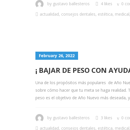
by
gustavo ballesteros
4 likes
0 c
actualidad
,
consejos dentales
,
estética
,
medical
February 26, 2022
¡ BAJAR DE PESO CON AYUD
Una de los propósitos más populares de Año Nuevo 
sobre cómo hacer que tu meta se haga realidad. 
peso es el objetivo de Año Nuevo más deseada, ya
by
gustavo ballesteros
3 likes
0 c
actualidad
,
consejos dentales
,
estética
,
medical