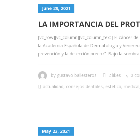
June 29, 2021
LA IMPORTANCIA DEL PROTE
[vc_row][vc_column][vc_column_text] El cáncer de 
la Academia Española de Dermatología y Venereolo
prevención y la detección precoz”. Bajo la sombra A
by
gustavo ballesteros
2 likes
0 c
actualidad
,
consejos dentales
,
estética
,
medical
May 23, 2021