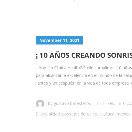
November 11, 2021
¡ 10 AÑOS CREANDO SONRIS
Hoy en Clínica Health&Smile cumplimos 10 años cr
para alcanzar la excelencia en el mundo de la sal
“antes y un después” en la vida de toda empresa
by
gustavo ballesteros
3 likes
0 c
actualidad
,
consejos dentales
,
estética
,
medical