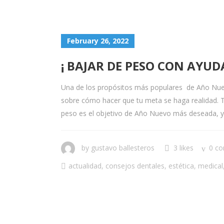
February 26, 2022
¡ BAJAR DE PESO CON AYUD
Una de los propósitos más populares de Año Nuevo 
sobre cómo hacer que tu meta se haga realidad. 
peso es el objetivo de Año Nuevo más deseada, ya
by
gustavo ballesteros
3 likes
0 c
actualidad
,
consejos dentales
,
estética
,
medical