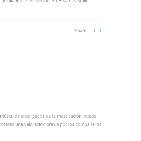
arrollándose en silencio. En Health & Smile
Share
os músculos encargados de la masticación; puede
de interés una valoración previa por los compañeros