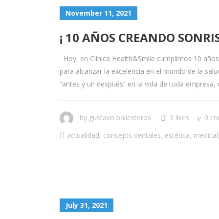
November 11, 2021
¡ 10 AÑOS CREANDO SONRIS
Hoy en Clínica Health&Smile cumplimos 10 años cr
para alcanzar la excelencia en el mundo de la sal
“antes y un después” en la vida de toda empresa
by
gustavo ballesteros
3 likes
0 c
actualidad
,
consejos dentales
,
estética
,
medical
July 31, 2021