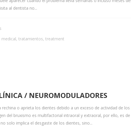
suele aparecer cuando el problema lleva semanas o incluso meses des
ta al dentista no...
s
,
medical
,
tratamientos
,
treatment
LÍNICA / NEUROMODULADORES
 rechina o aprieta los dientes debido a un exceso de actividad de l
en del bruxismo es multifactorial intraoral y extraoral, por ello, es 
o solo implica el desgaste de los dientes, sino...