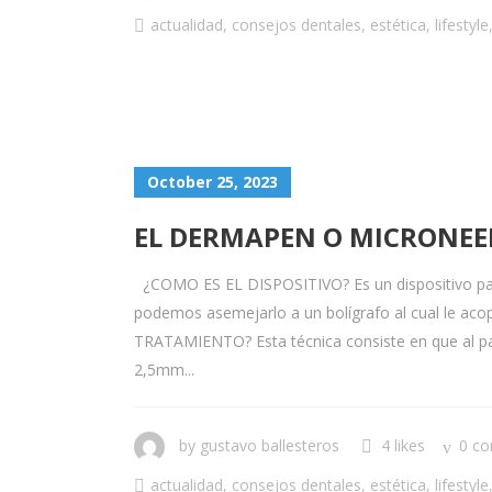
actualidad
,
consejos dentales
,
estética
,
lifestyle
October 25, 2023
EL DERMAPEN O MICRONEE
¿COMO ES EL DISPOSITIVO? Es un dispositivo para 
podemos asemejarlo a un bolígrafo al cual le ac
TRATAMIENTO? Esta técnica consiste en que al pa
2,5mm...
by
gustavo ballesteros
4 likes
0 c
actualidad
,
consejos dentales
,
estética
,
lifestyle