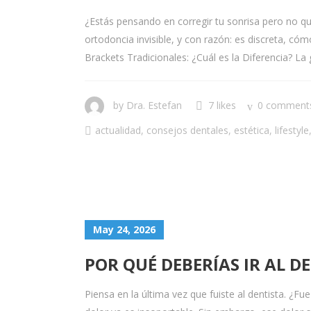
¿Estás pensando en corregir tu sonrisa pero no q
ortodoncia invisible, y con razón: es discreta, có
Brackets Tradicionales: ¿Cuál es la Diferencia? L
by
Dra. Estefan
7 likes
0 comment
actualidad
,
consejos dentales
,
estética
,
lifestyle
May 24, 2026
POR QUÉ DEBERÍAS IR AL 
Piensa en la última vez que fuiste al dentista. ¿Fue