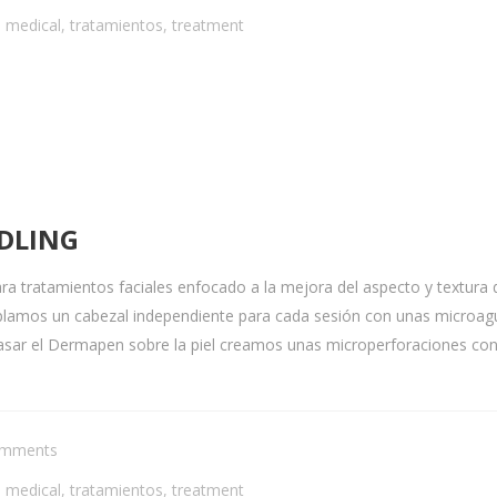
,
medical
,
tratamientos
,
treatment
DLING
tratamientos faciales enfocado a la mejora del aspecto y textura de 
oplamos un cabezal independiente para cada sesión con unas microa
sar el Dermapen sobre la piel creamos unas microperforaciones con
omments
,
medical
,
tratamientos
,
treatment