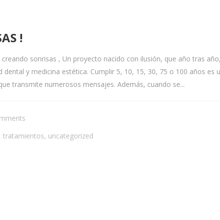
AS !
eando sonrisas , Un proyecto nacido con ilusión, que año tras año,
ud dental y medicina estética. Cumplir 5, 10, 15, 30, 75 o 100 años 
, que transmite numerosos mensajes. Además, cuando se...
omments
,
tratamientos
,
uncategorized