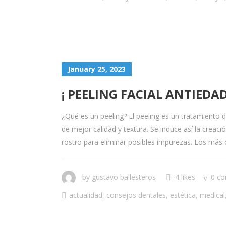
January 25, 2023
¡ PEELING FACIAL ANTIEDA
¿Qué es un peeling? El peeling es un tratamiento d
de mejor calidad y textura. Se induce así la creació
rostro para eliminar posibles impurezas. Los más c
by
gustavo ballesteros
4 likes
0 c
actualidad
,
consejos dentales
,
estética
,
medical