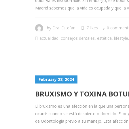
dolor ya es insoportable. Sin embargo, ese dolor 
Madrid sabemos que la vida es ocupada y que la visi
by
Dra. Estefan
7 likes
0 comment
actualidad
,
consejos dentales
,
estética
,
lifestyle
February 28, 2024
BRUXISMO Y TOXINA BOTU
El bruxismo es una afección en la que una persona
ocurrir cuando se está despierto o dormido. El orig
de Odontología previo a su manejo. Esta afección n