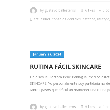
by
gustavo ballesteros
6 likes
0 c
actualidad
,
consejos dentales
,
estética
,
lifestyle
January 27, 2024
RUTINA FÁCIL SKINCARE
Hola soy la Doctora Irene Paniagua, médico estét
SKINCARE. Yo personalmente soy partidaria no del 
tantos pasos que dificultan mantener una rutina pe
by
gustavo ballesteros
5 likes
0 c