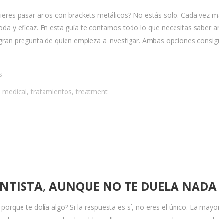
uieres pasar años con brackets metálicos? No estás solo. Cada vez má
moda y eficaz. En esta guía te contamos todo lo que necesitas saber an
a gran pregunta de quien empieza a investigar. Ambas opciones consigu
s
,
medical
,
tratamientos
,
treatment
DENTISTA, AUNQUE NO TE DUELA NADA
 porque te dolía algo? Si la respuesta es sí, no eres el único. La mayor