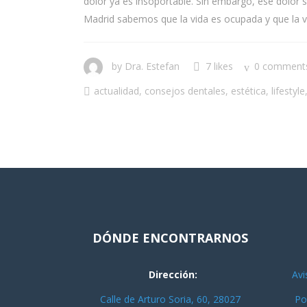
dolor ya es insoportable. Sin embargo, ese dolor 
Madrid sabemos que la vida es ocupada y que la visi
by
Dra. Estefan
7 likes
0 comment
actualidad
,
consejos dentales
,
estética
,
lifestyle
DÓNDE ENCONTRARNOS
Dirección:
Avi
Calle de Arturo Soria, 60, 28027
Po