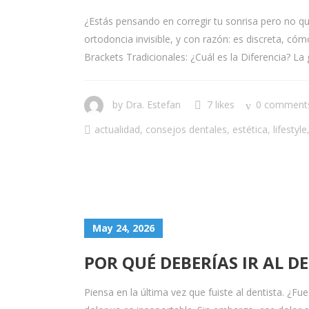
¿Estás pensando en corregir tu sonrisa pero no q
ortodoncia invisible, y con razón: es discreta, có
Brackets Tradicionales: ¿Cuál es la Diferencia? L
by
Dra. Estefan
7 likes
0 comment
actualidad
,
consejos dentales
,
estética
,
lifestyle
May 24, 2026
POR QUÉ DEBERÍAS IR AL 
Piensa en la última vez que fuiste al dentista. ¿Fue