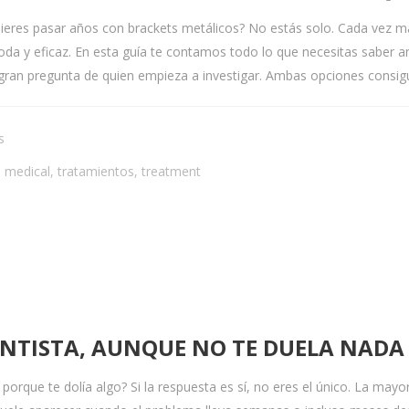
uieres pasar años con brackets metálicos? No estás solo. Cada vez má
moda y eficaz. En esta guía te contamos todo lo que necesitas saber an
a gran pregunta de quien empieza a investigar. Ambas opciones consigu
s
,
medical
,
tratamientos
,
treatment
DENTISTA, AUNQUE NO TE DUELA NADA
 porque te dolía algo? Si la respuesta es sí, no eres el único. La mayor