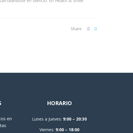
arrollándose en silencio. En Health & Smile
Share
S
HORARIO
tos en
Lunes a Jueves:
9:00 – 20:30
tas
Viernes:
9:00 – 18:00