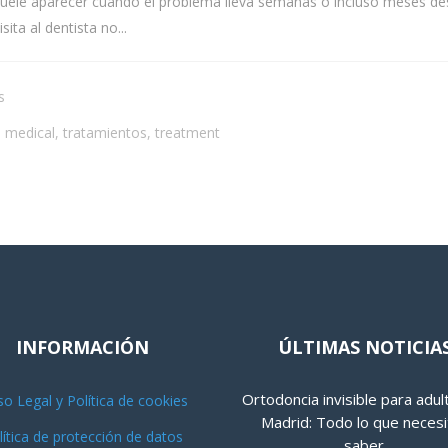
suele aparecer cuando el problema lleva semanas o incluso meses des
ta al dentista no...
s
,
medical
,
tratamientos
,
treatment
INFORMACIÓN
ÚLTIMAS NOTICIA
Ortodoncia invisible para adul
so Legal y Política de cookies
Madrid: Todo lo que necesi
lítica de protección de datos
saber.