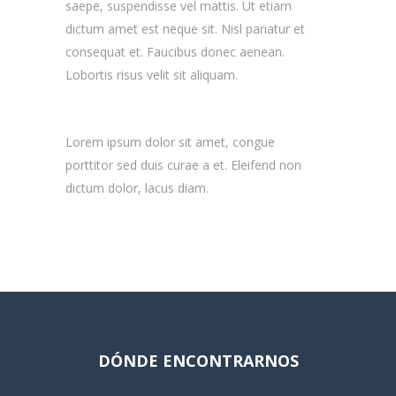
saepe, suspendisse vel mattis. Ut etiam
dictum amet est neque sit. Nisl pariatur et
consequat et. Faucibus donec aenean.
Lobortis risus velit sit aliquam.
Lorem ipsum dolor sit amet, congue
porttitor sed duis curae a et. Eleifend non
dictum dolor, lacus diam.
DÓNDE ENCONTRARNOS