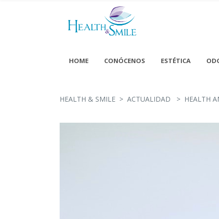
HOME
CONÓCENOS
ESTÉTICA
OD
Lunes - Jueves 9:00 - 20
Sábado y Domingo - C
HEALTH & SMILE
>
ACTUALIDAD
>
HEALTH A