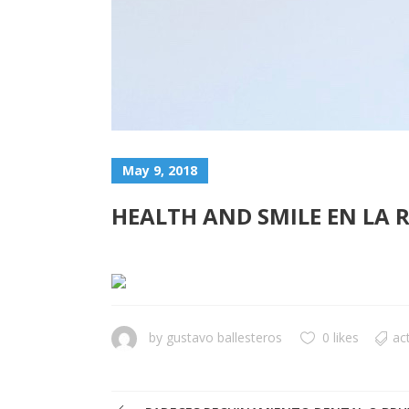
May 9, 2018
HEALTH AND SMILE EN LA 
by
gustavo ballesteros
0 likes
ac