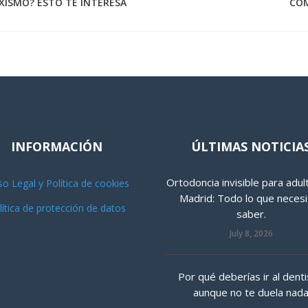
XISMO? ESTO TE INTERESA
CÓM
INFORMACIÓN
ÚLTIMAS NOTICIA
Ortodoncia invisible para adul
so Legal y Política de cookies
Madrid: Todo lo que necesi
lítica de protección de datos
saber.
July 8, 2026
Por qué deberías ir al denti
aunque no te duela nad