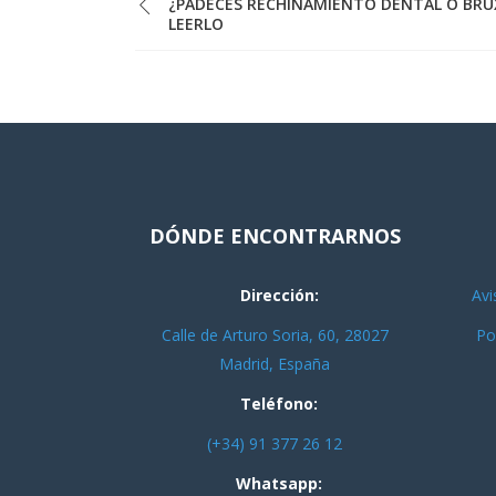
¿PADECES RECHINAMIENTO DENTAL O BRU
LEERLO
DÓNDE ENCONTRARNOS
Dirección:
Avi
Calle de Arturo Soria, 60, 28027
Po
Madrid, España
Teléfono:
(+34) 91 377 26 12
Whatsapp: