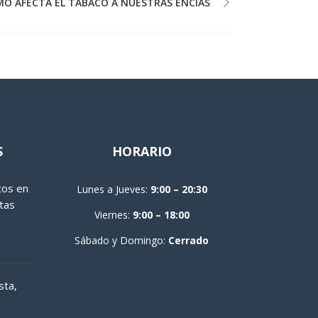
O AFECTA EL TABACO A NUESTRAS ENCÍAS
S
HORARIO
tos en
Lunes a Jueves:
9:00 – 20:30
tas
Viernes:
9:00 – 18:00
Sábado y Domingo:
Cerrado
sta,
a