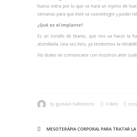
hueso extra por lo que se hará un injerto de hue
semanas para que éste se oseointegre y poder reh
¿Qué es el implante?
Es un tornillo de titanio, que nos va hacer la 
atornillada. Una vez listo, ya tendremos la rehabi
No dudes en comunicarte con nosotros ante cualqu
by
gustavo ballesteros
0 likes
cons
MESOTERÁPIA CORPORAL PARA TRATAR LA 