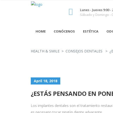
Lunes - Jueves 9:00 - 
Sábado y Domingo -
HOME
CONÓCENOS
ESTÉTICA
OD
HEALTH & SMILE
>
CONSEJOS DENTALES
>
¿
April 18, 2018
¿ESTÁS PENSANDO EN PON
Los implantes dentales son el tratamiento restau
es necesario tocar ningún diente adyacente.