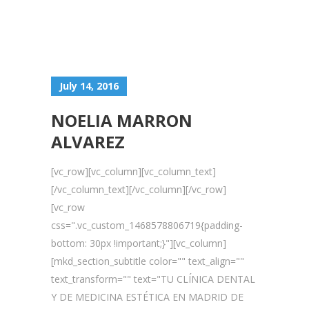
July 14, 2016
NOELIA MARRON
ALVAREZ
[vc_row][vc_column][vc_column_text]
[/vc_column_text][/vc_column][/vc_row]
[vc_row
css=".vc_custom_1468578806719{padding-
bottom: 30px !important;}"][vc_column]
[mkd_section_subtitle color="" text_align=""
text_transform="" text="TU CLÍNICA DENTAL
Y DE MEDICINA ESTÉTICA EN MADRID DE