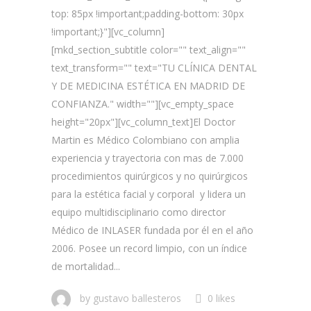
top: 85px !important;padding-bottom: 30px
!important;}"][vc_column]
[mkd_section_subtitle color="" text_align=""
text_transform="" text="TU CLÍNICA DENTAL
Y DE MEDICINA ESTÉTICA EN MADRID DE
CONFIANZA." width=""][vc_empty_space
height="20px"][vc_column_text]El Doctor
Martin es Médico Colombiano con amplia
experiencia y trayectoria con mas de 7.000
procedimientos quirúrgicos y no quirúrgicos
para la estética facial y corporal y lidera un
equipo multidisciplinario como director
Médico de INLASER fundada por él en el año
2006. Posee un record limpio, con un índice
de mortalidad...
by
gustavo ballesteros
0 likes