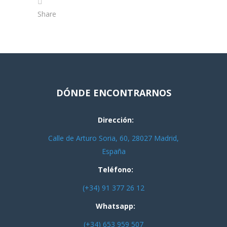
Share
DÓNDE ENCONTRARNOS
Dirección:
Calle de Arturo Soria, 60, 28027 Madrid,
España
Teléfono:
(+34) 91 377 26 12
Whatsapp:
(+34) 653 959 507