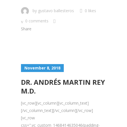
by
gustavo ballesteros
0 likes
0 comments
Share
November 8, 2018
DR. ANDRÉS MARTIN REY
M.D.
[vc_row][vc_column][vc_column_text]
[/vc_column_text][/vc_column][/vc_row]
[vc_row
css=".vc_custom_1468414635046{padding-